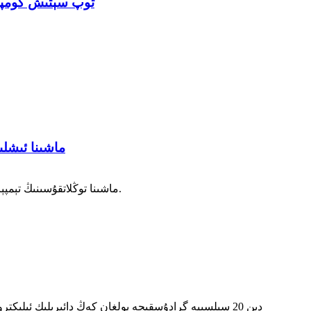
توپ سېتىش كومپرې
ماشىنا كومپرېسسورى توڭلاتقۇسى
45I ماشىنا توڭلاتقۇسىنىڭ تېمپېراتۇرىسىنى -19℃ دىن 25℃ گىچە تەڭشەپ، ھەر خىل ئېھتىياجلارنى قاندۇرالايدۇ، ھەر 1℃ نى توغرا كونترول قىلالايدۇ.