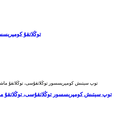
ئۆي ۋە ماشىنا ئۈچۈن 55L
توپ سېتىش كومپرېسسور توڭلاتقۇسى، توڭلاتقۇ ماش