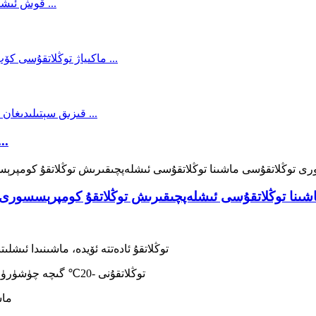
ئىسسىق سېتىلىدىغان ماسكا 
نا توڭلاتقۇسى ئىشلەپچىقىرىش توڭلاتقۇ كومپرېسسورى م
· توڭلاتقۇ ئادەتتە ئۆيدە، ماشىنىدا ئىشلىتى
· توڭلاتقۇنى -20℃ گىچە چۈشۈرۈڭ، يۇقىرى سۈپەتلىك كومپرېسسور بىلەن تېز سوۋۇتۇڭ
·-240V