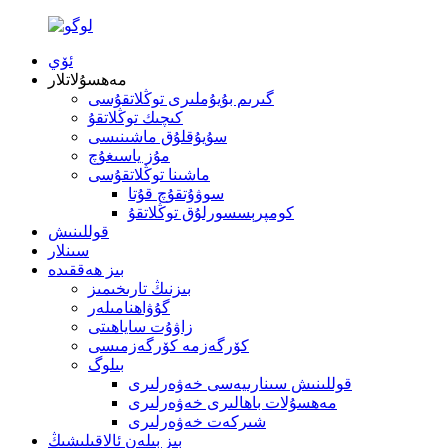
ئۆي
مەھسۇلاتلار
گىرىم بۇيۇملىرى توڭلاتقۇسى
كىچىك توڭلاتقۇ
سۇيۇقلۇق ماشىنىسى
مۇز ياسىغۇچ
ماشىنا توڭلاتقۇسى
سوۋۇتقۇچ قۇتا
كومپرېسسورلۇق توڭلاتقۇ
قوللىنىش
سىنلار
بىز ھەققىدە
بىزنىڭ تارىخىمىز
گۇۋاھنامىلەر
زاۋۇت ساياھىتى
كۆرگەزمە كۆرگەزمىسى
بىلوگ
قوللىنىش سىنارىيەسى خەۋەرلىرى
مەھسۇلات باھالىرى خەۋەرلىرى
شىركەت خەۋەرلىرى
بىز بىلەن ئالاقىلىشىڭ