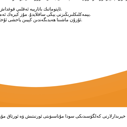
ئاپتوماتىك باتارېيە ئەقلىي قوغداش سىستېمىسى، ماشىنىڭىزنىڭ باتارېيەسىگە كۆڭۈل بۆلۈڭ.
يېمەكلىكلىرىڭىزنى يېڭى ساقلايدۇ. مۇز كېرەك ئەمەس، يېمەكلىكلەر بۇزۇلمايدۇ، پۇل ۋە بوشلۇقنى تېجەيدۇ.
ئۇزۇن ماشىنا ھەيدىگەندىن كېيىن ياخشى ئۇخلىشىڭىزغا كاپالەتلىك قىلىش ئۈچۈن شاۋقۇننى تۆۋەنلىتىڭ.