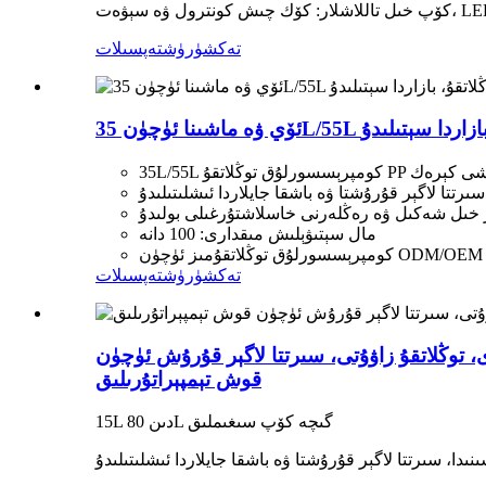
تەكشۈرۈش
تەپسىلات
، بازاردا سېتىلىدۇ
ستىكتىن ياسىلىشى كېرەك
ەر خىل شەكىل ۋە رەڭلەرنى خاسلاشتۇرغىلى بولىدۇ
مال سېتىۋېلىش مىقدارى: 100 دانە
تەكشۈرۈش
تەپسىلات
توڭلاتقۇ زاۋۇتى، سىرتتا لاگېر قۇرۇش ئۈچۈن
قوش تېمپېراتۇرىلىق
15L دىن 80L گىچە كۆپ سىغىملىق