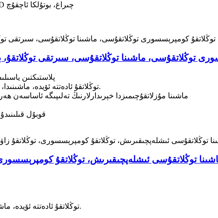
كۆپ خىل تاللاشلار: كۆك چىش كونترول ۋە سېۋەت، LED چىراغ، بوتۇلكا ئاچقۇچ
35L/ توڭلاتقۇ كومپرېسسورى توڭلاتقۇسى، ماشىنا توڭلاتقۇسى، سىرتقى توڭلاتقۇ
35L/55L كومپرېسسورلۇق توڭلاتقۇ PP پلا
توڭلاتقۇ ئادەتتە ئۆيدە، ماشىنىدا، سىرتتا لاگېر قۇرۇشتا ۋە باشقا جايلاردا ئىشلىتىلىدۇ.
ماشىنا مۇزلاتقۇچىمىزدا خېرىدارلارنىڭ تەلىپىگە ئاساسەن ھ
كومپرېسسورلۇق توڭلاتقۇمىز ئۈچۈن ODM/OEM قوبۇل قىلىنىدۇ
ىنا توڭلاتقۇسى ئىشلەپچىقىرىش، توڭلاتقۇ كومپرېسسورى، 
توڭلاتقۇ ئادەتتە ئۆيدە، ماشىنىدا، سىرتتا لاگېر قۇرۇشتا ۋە باشقا جايلاردا ئىشلىتىلىدۇ.