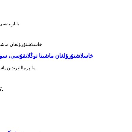
كۆپ خىل تال
15L خاسلاشتۇرۇلغان ماشىنا توڭلاتقۇسى، س
15 لېتىرلىق كومپرېسسورلۇق توڭلاتقۇ PP+PE+ABS+PS ماتېرىياللىرىدىن ياسىلىشى ۋە رەقەملىك كۆرسىتىش كونترول تاختىسى بولۇشى كېرەك.
بۇ مەھسۇلاتلار BAIXUE DC كومپرېسسورىنى قوللىنىپ، ئەلا سوۋۇتۇش ئىقتىدارى ۋە ئېنېرگىيە ئۈنۈمىنى كاپالەتلەندۈرىدۇ.