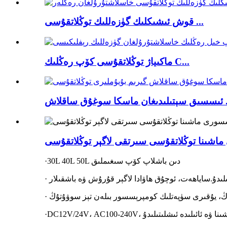
قوش ئىشىكلىك گۈزەللىك توڭلاتقۇسى ...
ماكىياژ توڭلاتقۇسى كۆپ رەڭلىك C...
سوغۇق ساقلاش ...
اشىنا توڭلاتقۇسى سىرتقى لاگېر توڭلاتقۇسى
·30L 40L 50L دىن باشلاپ كۆپ سىغىملىق
لىدۇ.
ساياھەت
، ئوچۇق ھاۋادا لاگېر قۇرۇش ۋە باشقىلار
DC12V/24V، AC100، ماشىنا ۋە ئائىلىدە ئىشلىتىلىدۇ