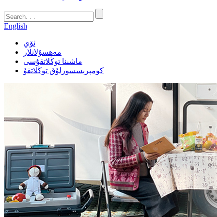
English
ئۆي
مەھسۇلاتلار
ماشىنا توڭلاتقۇسى
كومپرېسسورلۇق توڭلاتقۇ