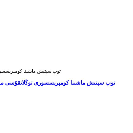
توپ سېتىش ماشىنا كومپرېسسورى توڭلاتقۇسى ماشى