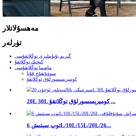
مەھسۇلاتلار
تۈرلەر
گىرىم بۇيۇملىرى توڭلاتقۇسى
كىچىك توڭلاتقۇ
ماشىنا توڭلاتقۇسى
سوۋۇتقۇچ قۇتا
كومپرېسسورلۇق توڭلاتقۇ
20L 30L كومپرېسسورلۇق توڭلاتقۇ ...
توپ سېتىش 6L/10L/15L/20L/26...