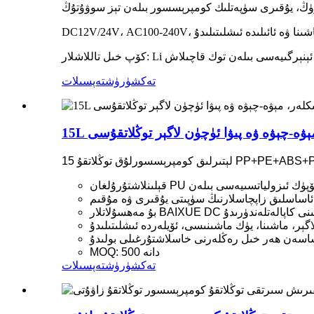
DC12V/24V، AC100-، ماشىنا ۋە ئائىلىدە ئىشلىتىلىدۇ
ۇياش ئېنېرگىيەسى بىلەن توك قاچىلاش
تەكشۈرۈش
تەپسىلات
ېۋە-چېۋە ۋە پىۋا ئۈچۈن لاگېر توڭلاتقۇسى
ى ۋە مۇقىم.
MOQ: 500 دانە
تەكشۈرۈش
تەپسىلات