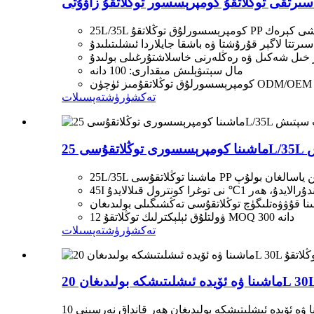
رتقى توڭلاتقۇ كومپرېسسور توڭلاتقۇ زاۋۇتى
ستىكتىن ياسىلىشى كېرەك
ەر خىل شەكىل ۋە رەڭلەرنى خاسلاشتۇرغىلى بولىدۇ
مال سېتىۋېلىش مىقدارى: 100 دانە
تەكشۈرۈش
تەپسىلات
12 ۋولتلۇق ئېلېكترلىك توڭلاتقۇ MOQ 300 دانە
تەكشۈرۈش
تەپسىلات
10 دىن 20 سېلسىيە گرادۇسقىچە بولغان كەڭ دائىرىلىك ئېلېكترونلۇق تېمپېراتۇرا كونترول سىستېمىسى بىلەن سوۋۇتقىلى بولىدۇ، ماشىنا ۋە ئۆيدە ئىشلىتىشكە بولىدىغان ھەر قانداق نەرسىنى