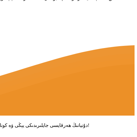
دۇنيانىڭ ھەرقايسى جايلىرىدىكى يېڭى ۋە كونا خېرىدارلارنى كەلگۈسىدىكى سودا مۇناسىۋىتى ئورنىتىش ۋە ئورتاق مۇۋەپپەقىيەتكە ئېرىشىش ئۈچۈن بىز بىلەن ئالاقىلىشىشقا قارشى ئالىمىز!