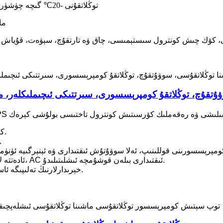
توڭلاتقۇنى -20℃ گىچە چۈشۈرۈڭ، يۇقىرى سۈپەتلىك كومپرېسسور بىلەن تېز سوۋۇتۇڭ
240V
لاشلار: Li باتارېيەسى، كۆك چىش كونترول سىستېمىسى، چاق ۋە تارتقۇچ، سېۋەت، ق
وۋۇتقۇچ، توڭلاتقۇ كومپرېسسورى، سىرتتىكى ئىچىملىكلەر، م
قېلىنلاشتۇرۇلغان PU كۆپۈك ئىزولياتسىيەسى بىلەن.
ئاساسلىق زاپچاسلارنىڭ سۈپىتى يۇقىر
ئادەتتە لاگېر، ماشىنا، يۈك ماشىنىسى، ئۆيلەردە ئىشلىتىلىدۇ، AC ئىقتىدارى بىلەن قوشۇمچە ئىشلىتىلىدۇ.
خېرىدارلارنىڭ تەلىپىگە ئاساسەن ھەر خىل رەڭلەرنى خاسلاشتۇرغىلى بولىدۇ.