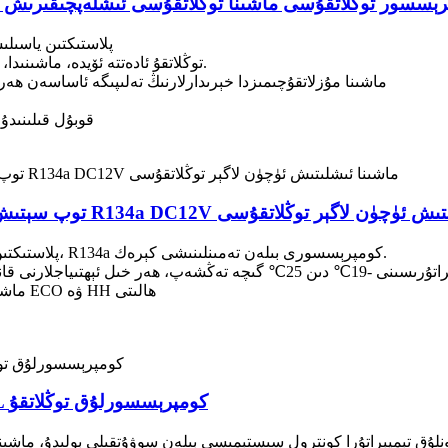
سسور توڭلاتقۇسى ماشىنا توڭلاتقۇسى ئىشلەپچىقىرىش سى
25L/35L كومپرېسسورلۇق توڭلاتقۇ PP پلا
توڭلاتقۇ ئادەتتە ئۆيدە، ماشىنىدا، سىرتتا لاگېر قۇرۇشتا ۋە باشقا جايلاردا ئىشلىتىلىدۇ.
ماشىنا مۇزلاتقۇچىمىزدا خېرىدارلارنىڭ تەلىپىگە ئاساسەن ھ
كومپرېسسورلۇق توڭلاتقۇمىز ئۈچۈن ODM/OEM قوبۇل قىلىنىدۇ
 25L/35L توپ سېتىش R134a DC12V ماشىنا ئىشلىتىش ئۈچۈن لاگېر توڭلاتقۇسى
25L/35L ماشىنا توڭلاتقۇسى PP پلاستىكتىن ياسالغان بولۇپ، R134a كومپرېسسورى بىلەن تەمىنلىنىشى كېرەك.
ماشىنا قۇۋۋەتلىگۈچ توڭلاتقۇسى تەڭشىگىلى بولىدىغان ECO ۋە HH ھالىتى
ماشىنا ۋە ئۆيدە ئىشلىتىشكە بولىدىغان 20L 30L كومپرېسسورلۇق توڭلاتقۇ