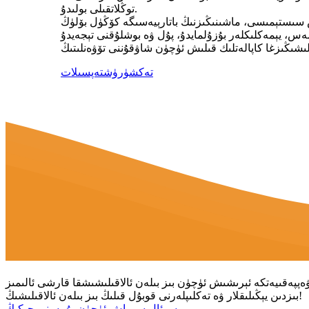
توڭلاتقىلى بولىدۇ.
تەكشۈرۈش
تەپسىلات
بىزدىن يېڭىلىقلار ۋە تەكلىپلەرنى قوبۇل قىلىڭ بىز بىلەن ئالاقىلىشىڭ!
سوئال سوراش ئۈچۈن بۇ يەرنى چېكىڭ